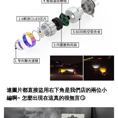
連圖片都直接盜用右下角是我們店的兩位小
編啊~ 怎麼出現在這真的很無言🙄