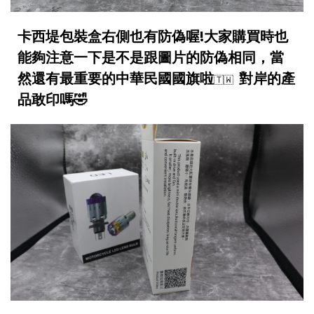
卡西堤包裝盒右側也有防偽喔!大家購買時也
能夠注意一下是不是跟圖片的
防偽相同，當
然還有最重要的
中華民國
國旗啦
對岸的產
🇹🇼
品敢印嗎🤣