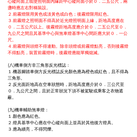
心縱向面上或使照明面內緣距中心縱向面小於０．二五公尺，兩
盞時應左右對稱裝設。
２.前霧燈限用黃色或淡黃色或白色；後霧燈限用紅色。
３.前霧燈之照明面不得高於近光燈照明面上緣，距地高度應在
０．二五公尺以上。後霧燈距地高度應介於０．二五公尺至０．
九公尺之間且其基準中心與煞車燈基準中心間距應大於０．一公
尺。
４.前霧燈與頭燈不得連動。除非頭燈或前霧燈點亮，否則後霧燈
不得點亮，裝置前霧燈時，後霧燈應能單獨熄滅。
(八)機車側方非三角形反光標誌：
１.機器腳踏車側方反光標誌反光顏色應為橙色或紅色，且不得為
三角形。
２.反光面距地高在空車狀態時，距地高度應介於０．三公尺至
０．九公尺之間，且於正常狀況下須不被駕駛或乘客之衣物遮
蔽。
(九)機車輔助煞車燈：
１.顏色應為紅色。
２.燈具基準中心應在中心縱向面上並高於其他後方燈具。
３.應為續亮，不得閃爍。