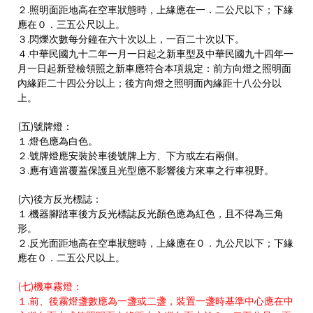
２.照明面距地高在空車狀態時，上緣應在一．二公尺以下；下緣
應在０．三五公尺以上。
３.閃爍次數每分鐘在六十次以上，一百二十次以下。
４.中華民國九十二年一月一日起之新車型及中華民國九十四年一
月一日起新登檢領照之新車應符合本項規定：前方向燈之照明面
內緣距二十四公分以上；後方向燈之照明面內緣距十八公分以
上。
(五)號牌燈：
１.燈色應為白色。
２.號牌燈應安裝於車後號牌上方、下方或左右兩側。
３.應有適當覆蓋保護且光型應不影響後方來車之行車視野。
(六)後方反光標誌：
１.機器腳踏車後方反光標誌反光顏色應為紅色，且不得為三角
形。
２.反光面距地高在空車狀態時，上緣應在０．九公尺以下；下緣
應在０．二五公尺以上。
(七)機車霧燈：
１.前、後霧燈盞數應為一盞或二盞，裝置一盞時基準中心應在中