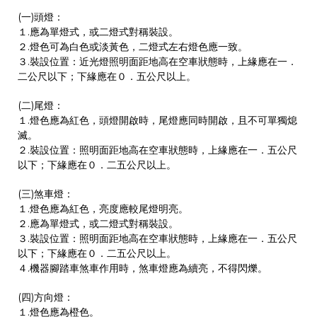
(一)頭燈：
１.應為單燈式，或二燈式對稱裝設。
２.燈色可為白色或淡黃色，二燈式左右燈色應一致。
３.裝設位置：近光燈照明面距地高在空車狀態時，上緣應在一．
二公尺以下；下緣應在０．五公尺以上。
(二)尾燈：
１.燈色應為紅色，頭燈開啟時，尾燈應同時開啟，且不可單獨熄
滅。
２.裝設位置：照明面距地高在空車狀態時，上緣應在一．五公尺
以下；下緣應在０．二五公尺以上。
(三)煞車燈：
１.燈色應為紅色，亮度應較尾燈明亮。
２.應為單燈式，或二燈式對稱裝設。
３.裝設位置：照明面距地高在空車狀態時，上緣應在一．五公尺
以下；下緣應在０．二五公尺以上。
４.機器腳踏車煞車作用時，煞車燈應為續亮，不得閃爍。
(四)方向燈：
１.燈色應為橙色。