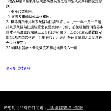
1.機器腳踏車排氣系統隔熱防護裝置之適用型式及其範圍認定原
則：
1.1 車種代號相同。
1.2 廠牌及車輛型式系列相同。
2. 機器腳踏車排氣系統隔熱防護裝置，自九十一年一月一日起，
排氣系統隔熱防護裝置之表面幾何中心點、前後端相對消音器本
體水平高度並距端緣三公分(容許範圍０．五公分)處及裝置固定
點(若為內凹式構造，則取最接近之表面)等位置量測之溫度應符
合左列規定：
2.1 鋼鐵材質者：量測溫度不得超過攝氏六十度。
參考監理站資料
若您對商品有任何問題，
可點此聯繫線上客服