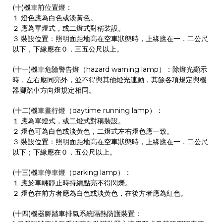
(十)機車前位置燈：
１.燈色應為白色或淡黃色。
２.應為單燈式，或二燈式對稱裝設。
３.裝設位置：照明面距地高在空車狀態時，上緣應在一．二公尺
以下，下緣應在０．三五公尺以上。
(十一)機車危險警告燈（hazard warning lamp）：除燈光顯示
時，左右應同亮外，並不得與其他燈光連動，其餘各項規定與機
器腳踏車方向燈規定相同。
(十二)機車晝行燈（daytime running lamp）：
１.應為單燈式，或二燈式對稱裝設。
２.燈色可為白色或淡黃色，二燈式左右燈色應一致。
３.裝設位置：照明面距地高在空車狀態時，上緣應在一．二公尺
以下；下緣應在０．五公尺以上。
(十三)機車停車燈（parking lamp）：
１.應於車輛靜止時持續點亮不得閃爍。
２.燈色在前方者應為白色或淡黃色，在後方者應為紅色。
(十四)機器腳踏車排氣系統隔熱防護裝置：