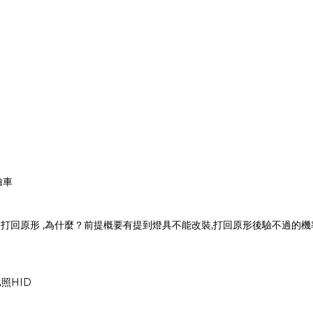
驗車
被打回原形 ,為什麼？前提概要有提到燈具不能改裝,打回原形後驗不過的機率大
照HID