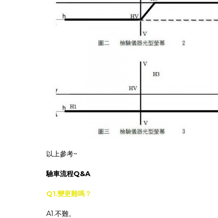
以上參考~
驗車流程Q&A
Q1.變更難嗎？
A1.不難。