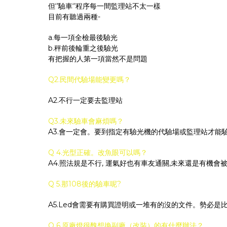
但‘’驗車‘’程序每一間監理站不太一樣
目前有聽過兩種-
a.每一項全檢最後驗光
b.秤前後輪重之後驗光
有把握的人第一項當然不是問題
Q2.民間代驗場能變更嗎？
A2.不行一定要去監理站
Q3.未來驗車會麻煩嗎？
A3.會一定會。要到指定有驗光機的代驗場或監理站才能
Q 4.光型正確。改魚眼可以嗎？
A4.照法規是不行, 運氣好也有車友通關,未來還是有機會
Q 5.那108後的驗車呢?
A5.Led會需要有購買證明或一堆有的沒的文件。勢必是比
Q 6.原廠燈很醜想換副廠（改裝）的有什麼辦法？