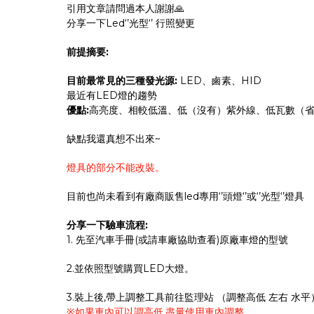
引用文章請問過本人謝謝🙏
分享一下Led‘’光型‘’ 行照變更
前提摘要:
目前最常見的三種發光源:
LED、鹵素、HID
最近有LED燈的趨勢
優點:
高亮度、相較低溫、低（沒有）紫外線、低瓦數（省電）、
缺點我還真想不出來~
燈具的部分不能改裝。
目前也尚未看到有廠商販售led專用‘’頭燈‘’或‘’光型‘’燈具
分享一下驗車流程:
1. 先至汽車手冊(或請車廠協助查看)原廠車燈的型號
2.並依照型號購買LED大燈。
3.裝上後,帶上調整工具前往監理站 （調整高低 左右 水平
※如果車內可以調高低,盡量使用車內調整。