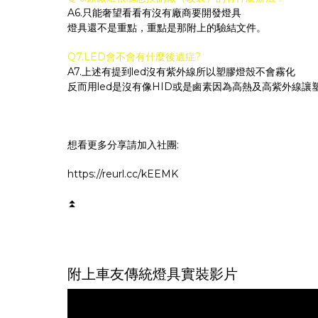
A6.只能奢望看看有沒有廠商要開發燈具
燈具還不是重點，重點是那附上的驗結文件。
Q7.LED會不會有什麼後遺症?
A7.上述有提到led沒有紫外線所以塑膠燈殼不會霧化
反而用led是沒有像HID或是鹵素因為高熱及高紫外線讓
想看更多分享請加入社團:
https://reurl.cc/kEEMK
⏫
附上車友傳統燈具實裝影片