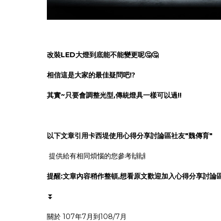
改裝
LED
大燈到底能不能變更呢
🤔🤔
相信這是大家的最佳疑問吧
⁉
其實
~
只要會調整光型
,
傳統燈具一樣可以過
!!
以下文章引用卡西堤使用心得分享討論區社友
"
魏傳育
"
提供給有相同煩惱的您參考🙌🙌
提醒
:
文章內容稍作整頓
,
想看原文歡迎加入心得分享討論
⏬
關於 107年7月到108/7月