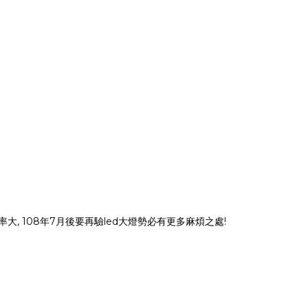
, 108年7月後要再驗led大燈勢
必有更多麻煩之處!