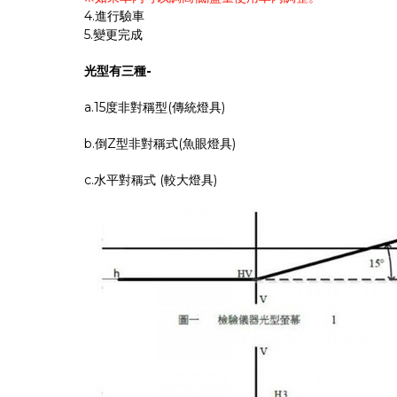
4.進行驗車
5.變更完成
光型有三種-
a.15度非對稱型(傳統燈具)
b.倒Z型非對稱式(魚眼燈具)
c.水平對稱式 (較大燈具)