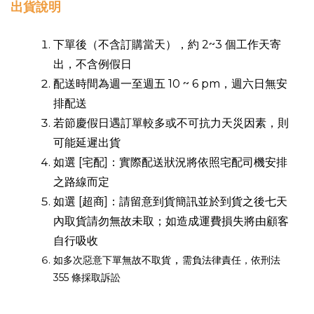
出貨說明
下單後（不含訂購當天），約 2~3 個工作天寄
出，不含例假日
配送時間為週一至週五 10 ~ 6 pm，週六日無安
排配送
若節慶假日遇訂單較多或不可抗力天災因素，則
可能延遲出貨
如選 [宅配]：實際配送狀況將依照宅配司機安排
之路線而定
如選 [超商]：請留意到貨簡訊並於到貨之後七天
內取貨請勿無故未取；如造成運費損失將由顧客
自行吸收
，
如多次惡意下單無故不取貨
需負法律責任，依刑法
355 條採取訴訟