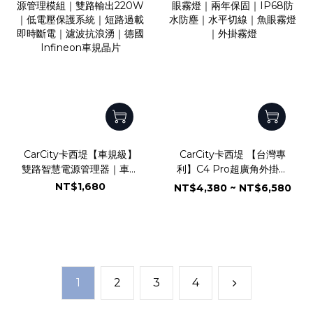
CarCity卡西堤【車規級】
CarCity卡西堤 【台灣專
雙路智慧電源管理器｜車用
利】C4 Pro超廣角外掛式
電源管理模組｜雙路輸出
魚眼霧燈｜兩年保固｜
NT$1,680
NT$4,380 ~ NT$6,580
220W｜低電壓保護系統｜
IP68防水防塵｜水平切線
短路過載即時斷電｜濾波抗
｜魚眼霧燈｜外掛霧燈
浪湧｜德國Infineon車規
晶片
1
2
3
4