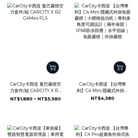
CarCity卡西堤 曼巴霧燈空
CarCity卡西堤 【台灣專
力套件/組 CARCITY X R2
利】C4 Mini 隱藏式外掛魚
C4Mini-FLS
眼霧燈｜小體積低功耗｜專
NT$4,580
NT$1,880 ~ NT$5,980
利多角度可調設計｜兩年保
固｜IP68防水防塵｜水平
切線｜魚眼霧燈｜外掛霧燈