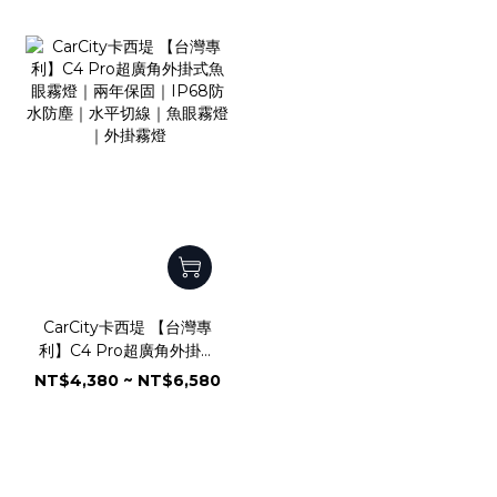
浪湧｜德國Infineon車規
晶片
CarCity卡西堤 【台灣專
利】C4 Pro超廣角外掛式
魚眼霧燈｜兩年保固｜
NT$4,380 ~ NT$6,580
IP68防水防塵｜水平切線
｜魚眼霧燈｜外掛霧燈