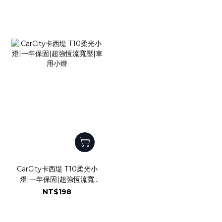
灣專利產品
照燈|全方位發光
CarCity卡西堤 T10柔光小
燈|一年保固|超強恆流寬
壓|車用小燈
NT$198