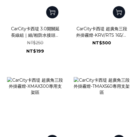
CarCity卡西堤 3.0開關延
CarCity卡西堤 超廣角三段
長線組｜細/粗防水接頭設
外掛霧燈-KRV/RTS 165/羅
計｜3.0智能版外掛霧燈專
馬GT專用支架區
NT$250
NT$500
用
NT$199