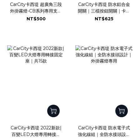
CarCity卡西堤 超廣角三段
CarCity卡西堤 防水鋁合金
外掛霧燈-CB系列專用支架
開關｜三檔按鈕開關｜卡西
區
堤超廣角外掛式霧燈專用｜
NT$500
NT$625
後視鏡開關｜管夾開關
CarCity卡西堤 2022新款|
CarCity卡西堤 防水電子式
百變LED大燈專用轉接固
強化線組｜全防水接頭設計