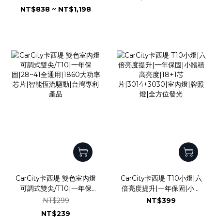
碼防頻閃|風扇加強版|可調
熱｜直上型｜
NT$838 ~ NT$1,198
亮度
CarCity卡西堤 雙色室內燈
CarCity卡西堤 T10小燈|六
可調式雙尖/T10|一年保
倍亮度提升|一年保固|小體
固|28~41全通用|1860大
積高亮度|18+1芯
NT$299
NT$399
功率芯片|智能恆流驅動|台
片|3014+3030|室內燈|牌
NT$239