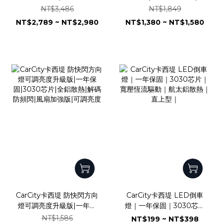
技術|兩年保固|智能溫
墨烯散熱|兩年保固｜1860
NT$3,486
NT$1,849
控|4580 車規級芯片
芯片｜一體化設計｜H8
NT$2,789 ~ NT$2,980
NT$1,380 ~ NT$1,580
H11
CarCity卡西堤 防快閃方向
CarCity卡西堤 LED倒車
燈可調亮度升級版|一年保
燈｜一年保固｜3030芯片
固|3030芯片|全鋁散熱|解
｜寬壓恆流驅動｜航太鋁散
NT$1,586
NT$199 ~ NT$398