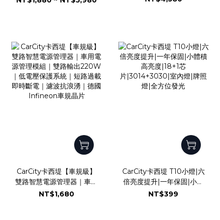
NT$1,880 ~ NT$5,980
利多角度可調設計｜兩年保
固｜IP68防水防塵｜水平
切線｜魚眼霧燈｜外掛霧燈
CarCity卡西堤【車規級】
CarCity卡西堤 T10小燈|六
雙路智慧電源管理器｜車用
倍亮度提升|一年保固|小體
電源管理模組｜雙路輸出
積高亮度|18+1芯
NT$1,680
NT$399
220W｜低電壓保護系統｜
片|3014+3030|室內燈|牌
短路過載即時斷電｜濾波抗
照燈|全方位發光