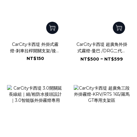
CarCity卡西堤 外掛式霧
CarCity卡西堤 超廣角外掛
燈-剎車拉桿開關支架/後視
式霧燈-曼巴 /DRG二代專
鏡支架
用支架 外開設計 霧燈角度
NT$150
NT$500 ~ NT$599
更寬廣