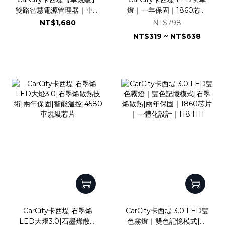
雙路智慧電源管理器｜車用
燈｜一年保固｜1860芯片
電源管理模組｜雙路輸出
｜風扇加強散熱｜爆亮版｜
NT$1,680
NT$798
220W｜低電壓保護系統｜
直上型｜T15
NT$319 ~ NT$638
短路過載即時斷電｜濾波抗
浪湧｜德國Infineon車規
晶片
CarCity卡西堤 石墨烯
CarCity卡西堤 3.0 LED雙
LED大燈3.0|石墨烯散熱
色霧燈｜雙色記憶模式|石