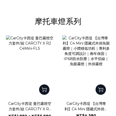
摩托車燈系列
CarCity卡西堤 曼巴霧燈空
CarCity卡西堤 【台灣專
力套件/組 CARCITY X R2
利】C4 Mini 隱藏式外掛魚
C4Mini-FLS
眼霧燈｜小體積低功耗｜專
NT$4,580