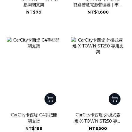
點開關支架
雙路智慧電源管理器｜車用
電源管理模組｜雙路輸出
NT$79
NT$1,680
220W｜低電壓保護系統｜
短路過載即時斷電｜濾波抗
浪湧｜德國Infineon車規
晶片
CarCity卡西堤 C4手把開
CarCity卡西堤 外掛式霧
關支架
燈-X-TOWN ST250 專用
支架
NT$199
NT$500