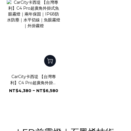
CarCity卡西堤 【台灣專
利】C4 Pro超廣角外掛式
魚眼霧燈｜兩年保固｜
NT$4,380 ~ NT$6,580
IP68防水防塵｜水平切線
｜魚眼霧燈｜外掛霧燈