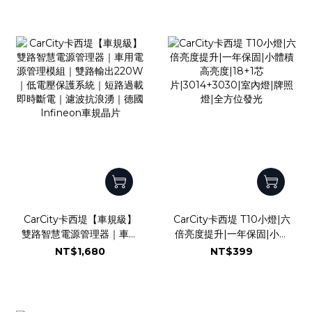
固｜IP68防水防塵｜水平
切線｜魚眼霧燈｜外掛霧燈
CarCity卡西堤【車規級】
CarCity卡西堤 T10小燈|六
雙路智慧電源管理器｜車用
倍亮度提升|一年保固|小體
電源管理模組｜雙路輸出
積高亮度|18+1芯
NT$1,680
NT$399
220W｜低電壓保護系統｜
片|3014+3030|室內燈|牌
短路過載即時斷電｜濾波抗
照燈|全方位發光
浪湧｜德國Infineon車規
晶片