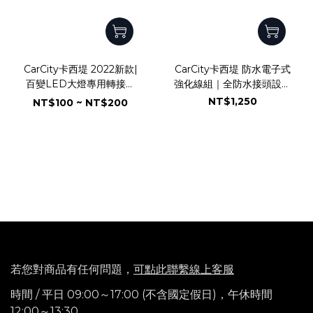
CarCity卡西堤 2022新款|
CarCity卡西堤 防水電子式
百變LED大燈專用轉接固
強化線組｜全防水接頭設計
定座｜共15款
｜外掛霧燈專用
NT$1,250
NT$100 ~ NT$200
若您對商品有任何問題，
可點此聯繫線上客服
時間 / 平日 09:00～17:00 (不含國定假日)，
午休時間
12:00～13:30