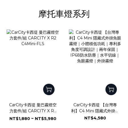
摩托車燈系列
CarCity卡西堤 曼巴霧燈空
CarCity卡西堤 【台灣專
力套件/組 CARCITY X R2
利】C4 Mini 隱藏式外掛魚
C4Mini-FLS
眼霧燈｜小體積低功耗｜專
NT$4,580
NT$1,880 ~ NT$5,980
利多角度可調設計｜兩年保