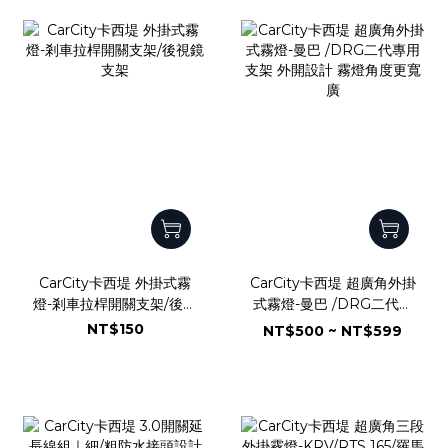
CarCity卡西堤 外掛式霧
CarCity卡西堤 超廣角外掛
燈-剎車拉桿開關支架/後視
式霧燈-曼巴 /DRG二代專
鏡支架
用支架 外開設計 霧燈角度
NT$150
NT$500 ~ NT$599
更寬廣