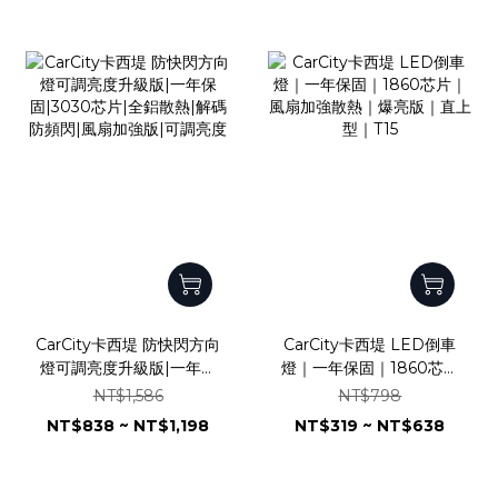
CarCity卡西堤 防快閃方向
CarCity卡西堤 LED倒車
燈可調亮度升級版|一年保
燈｜一年保固｜1860芯片
固|3030芯片|全鋁散熱|解
｜風扇加強散熱｜爆亮版｜
NT$1,586
NT$798
碼防頻閃|風扇加強版|可調
直上型｜T15
NT$838 ~ NT$1,198
NT$319 ~ NT$638
亮度