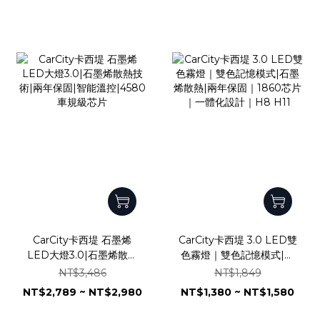
220W｜低電壓保護系統｜
IP68防水防塵｜水平切線
短路過載即時斷電｜濾波抗
｜魚眼霧燈｜外掛霧燈
浪湧｜德國Infineon車規
晶片
CarCity卡西堤 石墨烯
CarCity卡西堤 3.0 LED雙
LED大燈3.0|石墨烯散熱
色霧燈｜雙色記憶模式|石
技術|兩年保固|智能溫
墨烯散熱|兩年保固｜1860
NT$3,486
NT$1,849
控|4580 車規級芯片
芯片｜一體化設計｜H8
NT$2,789 ~ NT$2,980
NT$1,380 ~ NT$1,580
H11