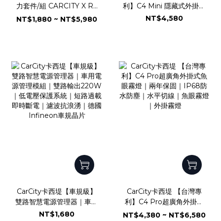
力套件/組 CARCITY X R2
利】C4 Mini 隱藏式外掛魚
C4Mini-FLS
眼霧燈｜小體積低功耗｜專
NT$4,580
NT$1,880 ~ NT$5,980
利多角度可調設計｜兩年保
固｜IP68防水防塵｜水平
切線｜魚眼霧燈｜外掛霧燈
CarCity卡西堤【車規級】
CarCity卡西堤 【台灣專
雙路智慧電源管理器｜車用
利】C4 Pro超廣角外掛式
電源管理模組｜雙路輸出
魚眼霧燈｜兩年保固｜
NT$1,680
NT$4,380 ~ NT$6,580