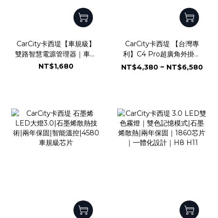
CarCity卡西堤【車規級】
CarCity卡西堤 【台灣專
雙路智慧電源管理器｜車用
利】C4 Pro超廣角外掛式
電源管理模組｜雙路輸出
魚眼霧燈｜兩年保固｜
NT$1,680
NT$4,380 ~ NT$6,580
220W｜低電壓保護系統｜
IP68防水防塵｜水平切線
短路過載即時斷電｜濾波抗
｜魚眼霧燈｜外掛霧燈
浪湧｜德國Infineon車規
晶片