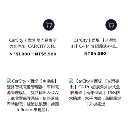
CarCity卡西堤 曼巴霧燈空
CarCity卡西堤 【台灣專
力套件/組 CARCITY X R2
利】C4 Mini 隱藏式外掛魚
C4Mini-FLS
眼霧燈｜小體積低功耗｜專
NT$4,580
NT$1,880 ~ NT$5,980
利多角度可調設計｜兩年保
固｜IP68防水防塵｜水平
切線｜魚眼霧燈｜外掛霧燈