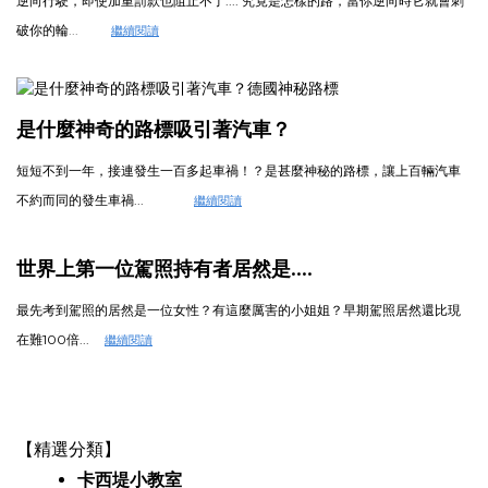
逆向行駛，即使加重罰款也阻止不了.... 究竟是怎樣的路，當你逆向時它就會刺
破你的輪
...
繼續閱讀
是什麼神奇的路標吸引著汽車？
短短不到一年，接連發生一百多起車禍！？是甚麼神秘的路標，讓上百輛汽車
不約而同的發生車禍...
繼續閱讀
....
世界上第一位駕照持有者居然是
最先考到駕照的居然是一位女性？有
這麼厲害的小姐姐？
早期駕照居然還比現
在難100倍...
繼續閱讀
【精選分類】
卡西堤小教室