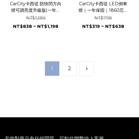
CarCity卡西堤 防快閃方向
CarCity卡西堤 LED倒車
燈可調亮度升級版|一年保
燈｜一年保固｜1860芯片
固|3030芯片|全鋁散熱|解
｜風扇加強散熱｜爆亮版｜
NT$1,586
NT$798
碼防頻閃|風扇加強版|可調
直上型｜T15
NT$838 ~ NT$1,198
NT$319 ~ NT$638
亮度
1
2
若您對商品有任何問題，
可點此聯繫線上客服