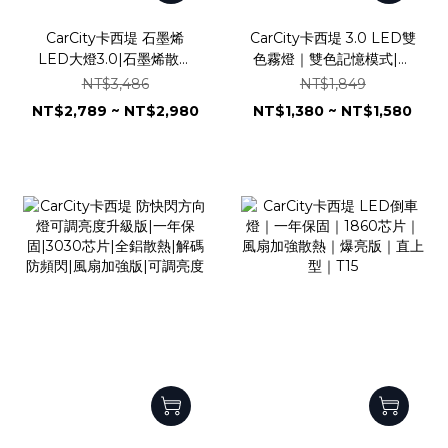
CarCity卡西堤 石墨烯
CarCity卡西堤 3.0 LED雙
LED大燈3.0|石墨烯散熱
色霧燈｜雙色記憶模式|石
技術|兩年保固|智能溫
墨烯散熱|兩年保固｜1860
NT$3,486
NT$1,849
控|4580 車規級芯片
芯片｜一體化設計｜H8
NT$2,789 ~ NT$2,980
NT$1,380 ~ NT$1,580
H11