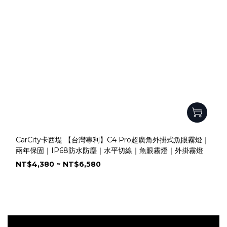
CarCity卡西堤 【台灣專利】C4 Pro超廣角外掛式魚眼霧燈｜
兩年保固｜IP68防水防塵｜水平切線｜魚眼霧燈｜外掛霧燈
NT$4,380 ~ NT$6,580