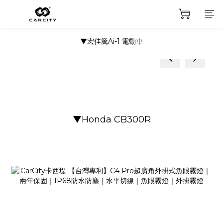
▼宏佳騰Ai-1 電動車
prev
next
prev
next
▼Honda CB300R
prev
next