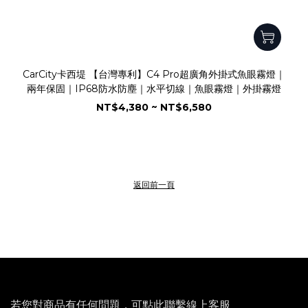
CarCity卡西堤 【台灣專利】C4 Pro超廣角外掛式魚眼霧燈｜
兩年保固｜IP68防水防塵｜水平切線｜魚眼霧燈｜外掛霧燈
NT$4,380 ~ NT$6,580
返回前一頁
若您對商品有任何問題，
可點此聯繫線上客服