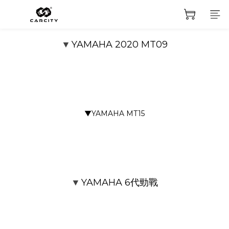
YAMAHA 2020 MT09
▼
prev
next
▼YAMAHA MT15
prev
next
YAMAHA 6代勁戰
▼
prev
next