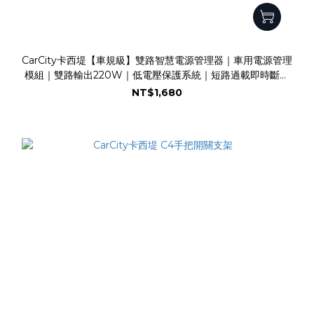
CarCity卡西堤【車規級】雙路智慧電源管理器｜車用電源管理
模組｜雙路輸出220W｜低電壓保護系統｜短路過載即時斷電
｜濾波抗浪湧｜德國Infineon車規晶片
NT$1,680