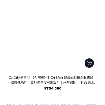
CarCity卡西堤 【台灣專利】C4 Mini 隱藏式外掛魚眼霧燈｜
小體積低功耗｜專利多角度可調設計｜兩年保固｜IP68防水防
塵｜水平切線｜魚眼霧燈｜外掛霧燈
NT$4,580