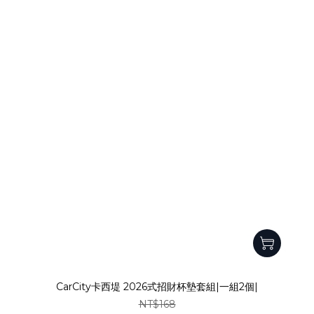
CarCity卡西堤 2026式招財杯墊套組|一組2個|
NT$168