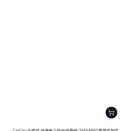
CarCity卡西堤 超廣角三段外掛霧燈-TMAX560專用支架區