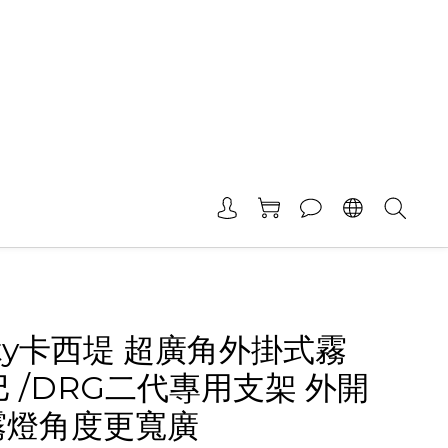
City卡西堤 超廣角外掛式霧
巴 /DRG二代專用支架 外開
霧燈角度更寬廣