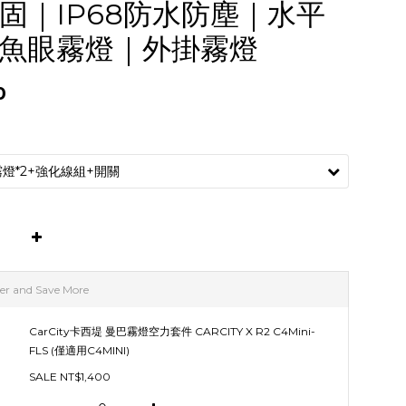
固｜IP68防水防塵｜水平
魚眼霧燈｜外掛霧燈
0
er and Save More
CarCity卡西堤 曼巴霧燈空力套件 CARCITY X R2 C4Mini-
FLS (僅適用C4MINI)
SALE NT$1,400