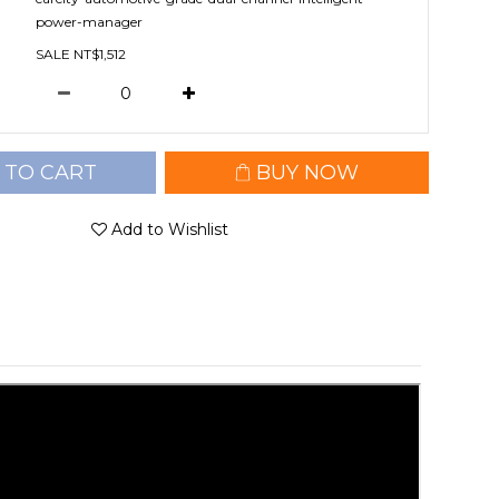
power-manager
SALE NT$1,512
 TO CART
BUY NOW
Add to Wishlist