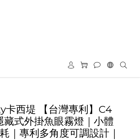
ity卡西堤 【台灣專利】C4
i 隱藏式外掛魚眼霧燈｜小體
耗｜專利多角度可調設計｜