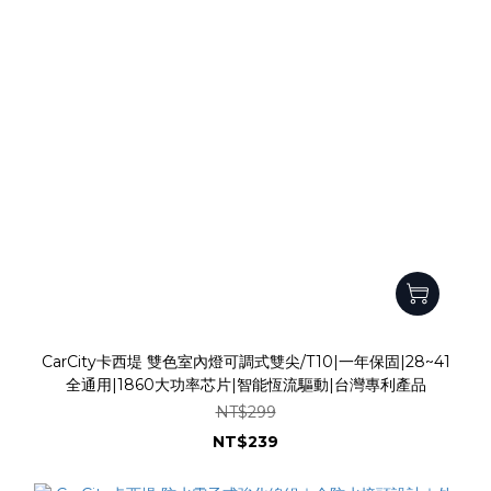
CarCity卡西堤 雙色室內燈可調式雙尖/T10|一年保固|28~41
全通用|1860大功率芯片|智能恆流驅動|台灣專利產品
NT$299
NT$239