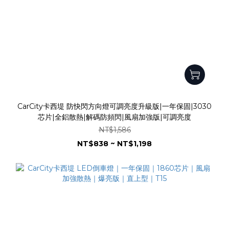
CarCity卡西堤 防快閃方向燈可調亮度升級版|一年保固|3030
芯片|全鋁散熱|解碼防頻閃|風扇加強版|可調亮度
NT$1,586
NT$838 ~ NT$1,198