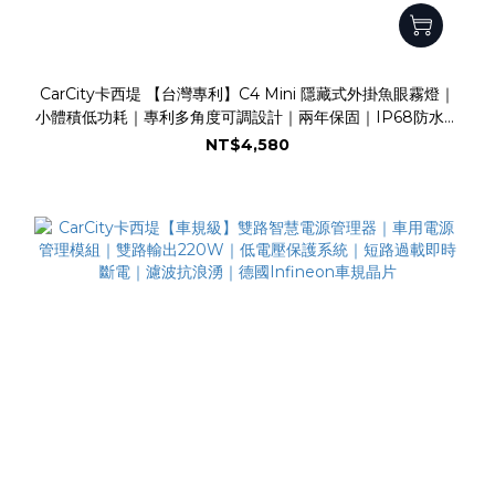
CarCity卡西堤 【台灣專利】C4 Mini 隱藏式外掛魚眼霧燈｜
小體積低功耗｜專利多角度可調設計｜兩年保固｜IP68防水防
塵｜水平切線｜魚眼霧燈｜外掛霧燈
NT$4,580