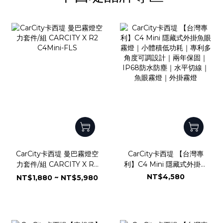
CarCity卡西堤 曼巴霧燈空
CarCity卡西堤 【台灣專
力套件/組 CARCITY X R2
利】C4 Mini 隱藏式外掛魚
C4Mini-FLS
眼霧燈｜小體積低功耗｜專
NT$4,580
NT$1,880 ~ NT$5,980
利多角度可調設計｜兩年保
固｜IP68防水防塵｜水平
切線｜魚眼霧燈｜外掛霧燈