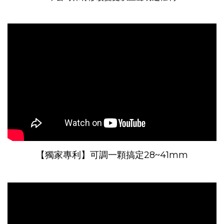
【獨家專利】可調一顆搞定28~41mm