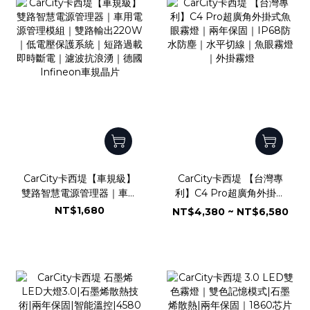
CarCity卡西堤【車規級】
CarCity卡西堤 【台灣專
雙路智慧電源管理器｜車用
利】C4 Pro超廣角外掛式
電源管理模組｜雙路輸出
魚眼霧燈｜兩年保固｜
NT$1,680
NT$4,380 ~ NT$6,580
220W｜低電壓保護系統｜
IP68防水防塵｜水平切線
短路過載即時斷電｜濾波抗
｜魚眼霧燈｜外掛霧燈
浪湧｜德國Infineon車規
晶片