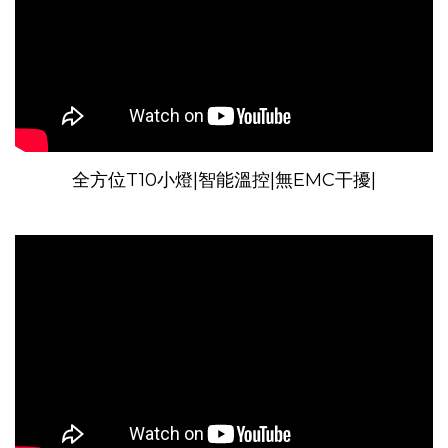
全方位T10小燈|智能溫控|無EMC干擾|