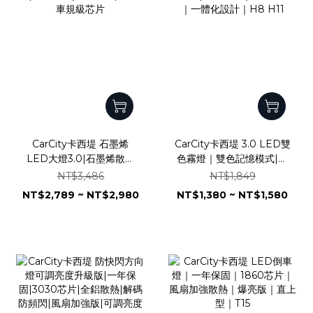
CarCity卡西堤 石墨烯
CarCity卡西堤 3.0 LED雙
LED大燈3.0|石墨烯散熱
色霧燈｜雙色記憶模式|石
技術|兩年保固|智能溫
墨烯散熱|兩年保固｜1860
NT$3,486
NT$1,849
控|4580 車規級芯片
芯片｜一體化設計｜H8
NT$2,789 ~ NT$2,980
NT$1,380 ~ NT$1,580
H11