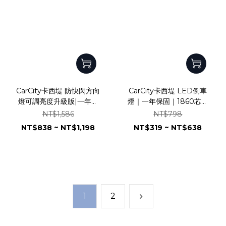
CarCity卡西堤 防快閃方向
CarCity卡西堤 LED倒車
燈可調亮度升級版|一年保
燈｜一年保固｜1860芯片
固|3030芯片|全鋁散熱|解
｜風扇加強散熱｜爆亮版｜
NT$1,586
NT$798
碼防頻閃|風扇加強版|可調
直上型｜T15
NT$838 ~ NT$1,198
NT$319 ~ NT$638
亮度
1
2