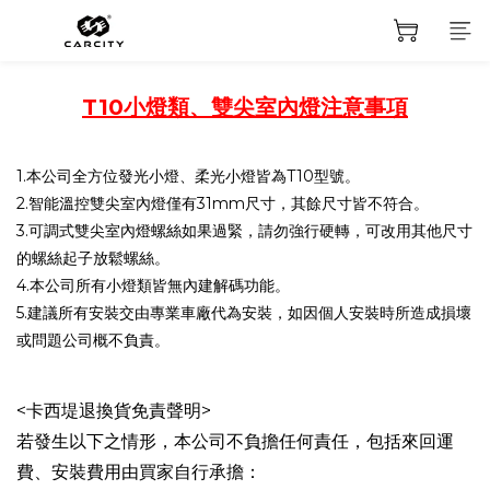
T10小燈類、雙尖室內燈注意事項
1.本公司全方位發光小燈、柔光小燈皆為T10型號。
2.智能溫控雙尖室內燈僅有31mm尺寸，其餘尺寸皆不符合。
3.可調式雙尖室內燈螺絲如果過緊，請勿強行硬轉，可改用其他尺寸
的螺絲起子放鬆螺絲。
4.本公司所有小燈類皆無內建解碼功能。
5.建議所有安裝交由專業車廠代為安裝，如因個人安裝時所造成損壞
或問題公司概不負責。
<卡西堤退換貨免責聲明>
若發生以下之情形，本公司不負擔任何責任，包括來回運
費、安裝費用由買家自行承擔：