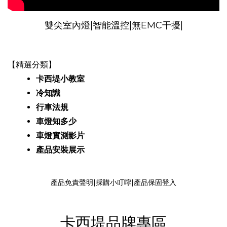
雙尖室內燈|智能溫控|無EMC干擾|
【精選分類】
卡西堤小教室
冷知識
行車法規
車燈知多少
車燈實測影片
產品安裝
展示
產品免責聲明
|
採購小叮嚀
|
產品保固登入
卡西堤品牌專區