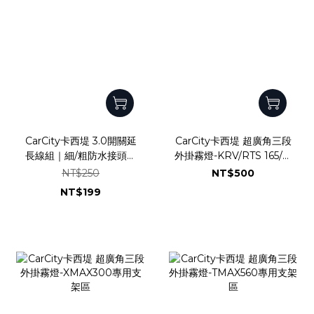
CarCity卡西堤 3.0開關延
CarCity卡西堤 超廣角三段
長線組｜細/粗防水接頭設
外掛霧燈-KRV/RTS 165/羅
計｜3.0智能版外掛霧燈專
馬GT專用支架區
NT$250
NT$500
用
NT$199