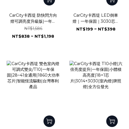
CarCity卡西堤 防快閃方向
CarCity卡西堤 LED倒車
燈可調亮度升級版|一年保
燈｜一年保固｜3030芯片
固|3030芯片|全鋁散熱|解
｜寬壓恆流驅動｜航太鋁散
NT$1,586
NT$199 ~ NT$398
碼防頻閃|風扇加強版|可調
熱｜直上型｜
NT$838 ~ NT$1,198
亮度