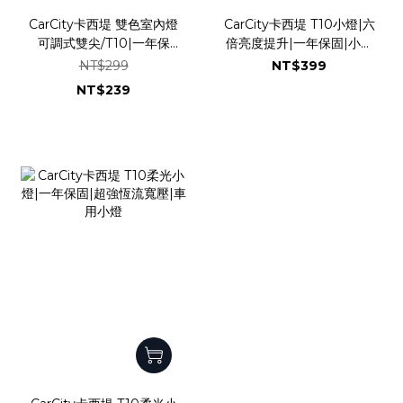
CarCity卡西堤 雙色室內燈
CarCity卡西堤 T10小燈|六
可調式雙尖/T10|一年保
倍亮度提升|一年保固|小體
固|28~41全通用|1860大
積高亮度|18+1芯
NT$299
NT$399
功率芯片|智能恆流驅動|台
片|3014+3030|室內燈|牌
NT$239
灣專利產品
照燈|全方位發光