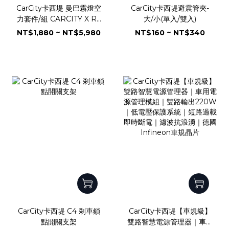
CarCity卡西堤 曼巴霧燈空
CarCity卡西堤避震管夾-
力套件/組 CARCITY X R2
大/小(單入/雙入)
C4Mini-FLS
NT$1,880 ~ NT$5,980
NT$160 ~ NT$340
CarCity卡西堤 C4 剎車鎖
CarCity卡西堤【車規級】
點開關支架
雙路智慧電源管理器｜車用