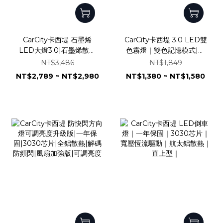
CarCity卡西堤 石墨烯
CarCity卡西堤 3.0 LED雙
LED大燈3.0|石墨烯散熱
色霧燈｜雙色記憶模式|石
技術|兩年保固|智能溫
墨烯散熱|兩年保固｜1860
NT$3,486
NT$1,849
控|4580 車規級芯片
芯片｜一體化設計｜H8
NT$2,789 ~ NT$2,980
NT$1,380 ~ NT$1,580
H11