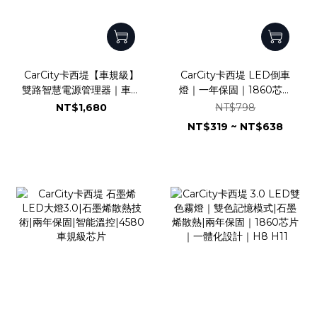
CarCity卡西堤【車規級】
CarCity卡西堤 LED倒車
雙路智慧電源管理器｜車用
燈｜一年保固｜1860芯片
電源管理模組｜雙路輸出
｜風扇加強散熱｜爆亮版｜
NT$1,680
NT$798
220W｜低電壓保護系統｜
直上型｜T15
NT$319 ~ NT$638
短路過載即時斷電｜濾波抗
浪湧｜德國Infineon車規
晶片