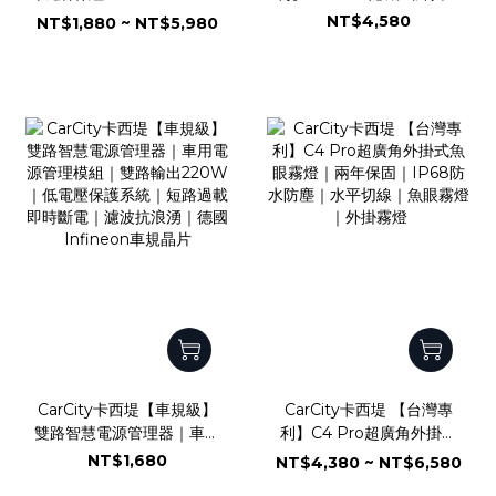
C4Mini-FLS
眼霧燈｜小體積低功耗｜專
NT$4,580
NT$1,880 ~ NT$5,980
利多角度可調設計｜兩年保
固｜IP68防水防塵｜水平
切線｜魚眼霧燈｜外掛霧燈
CarCity卡西堤【車規級】
CarCity卡西堤 【台灣專
雙路智慧電源管理器｜車用
利】C4 Pro超廣角外掛式
電源管理模組｜雙路輸出
魚眼霧燈｜兩年保固｜
NT$1,680
NT$4,380 ~ NT$6,580
220W｜低電壓保護系統｜
IP68防水防塵｜水平切線