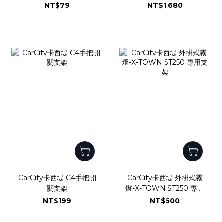
電源管理模組｜雙路輸出
NT$79
NT$1,680
220W｜低電壓保護系統｜
短路過載即時斷電｜濾波抗
浪湧｜德國Infineon車規
晶片
CarCity卡西堤 C4手把開
CarCity卡西堤 外掛式霧
關支架
燈-X-TOWN ST250 專用
支架
NT$199
NT$500