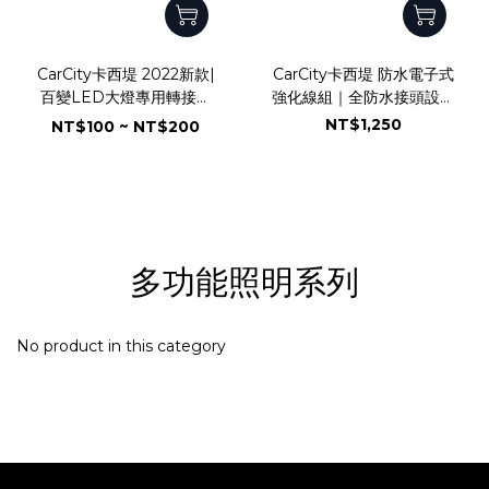
CarCity卡西堤 2022新款|
CarCity卡西堤 防水電子式
百變LED大燈專用轉接固
強化線組｜全防水接頭設計
定座｜共15款
｜外掛霧燈專用
NT$1,250
NT$100 ~ NT$200
多功能照明系列
No product in this category