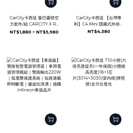
CarCity卡西堤 曼巴霧燈空
CarCity卡西堤 【台灣專
力套件/組 CARCITY X R2
利】C4 Mini 隱藏式外掛魚
C4Mini-FLS
眼霧燈｜小體積低功耗｜專
NT$4,580
NT$1,880 ~ NT$5,980
利多角度可調設計｜兩年保
固｜IP68防水防塵｜水平
切線｜魚眼霧燈｜外掛霧燈