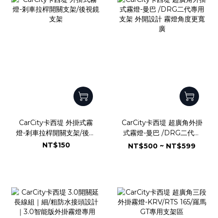
CarCity卡西堤 外掛式霧
CarCity卡西堤 超廣角外掛
燈-剎車拉桿開關支架/後視
式霧燈-曼巴 /DRG二代專
鏡支架
用支架 外開設計 霧燈角度
NT$150
NT$500 ~ NT$599
更寬廣