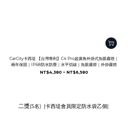
CarCity卡西堤 【台灣專利】C4 Pro超廣角外掛式魚眼霧燈｜
兩年保固｜IP68防水防塵｜水平切線｜魚眼霧燈｜外掛霧燈
NT$4,380 ~ NT$6,580
二獎
(5名)
|卡西堤會員限定防水袋乙個|