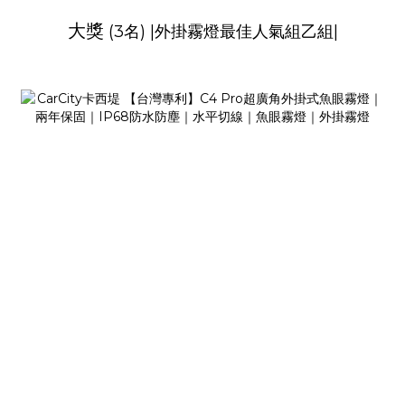
大獎
(3名) |外掛霧燈最佳人氣組乙組|