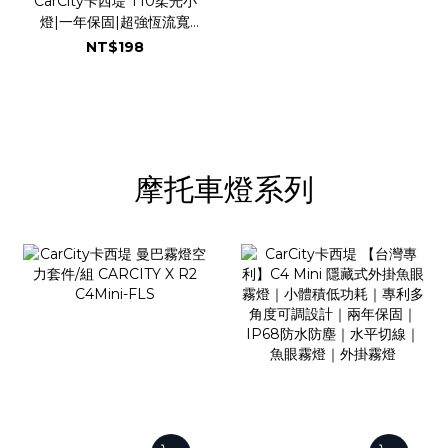
CarCity卡西堤 T10柔光小
燈|一年保固|超強恆流寬
壓|車用小燈
NT$198
摩托車燈系列