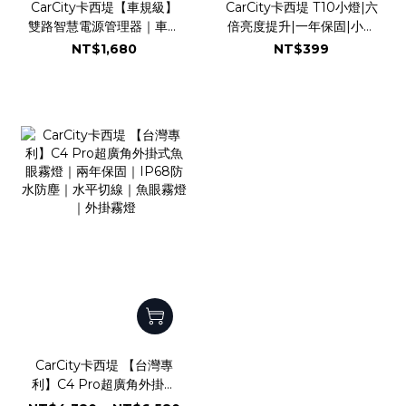
CarCity卡西堤【車規級】
CarCity卡西堤 T10小燈|六
雙路智慧電源管理器｜車用
倍亮度提升|一年保固|小體
電源管理模組｜雙路輸出
積高亮度|18+1芯
NT$1,680
NT$399
220W｜低電壓保護系統｜
片|3014+3030|室內燈|牌
短路過載即時斷電｜濾波抗
照燈|全方位發光
浪湧｜德國Infineon車規
晶片
CarCity卡西堤 【台灣專
利】C4 Pro超廣角外掛式
魚眼霧燈｜兩年保固｜