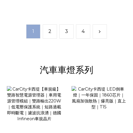
短路過載即時斷電｜濾波抗
｜魚眼霧燈｜外掛霧燈
浪湧｜德國Infineon車規
晶片
1
2
3
4
汽車車燈系列