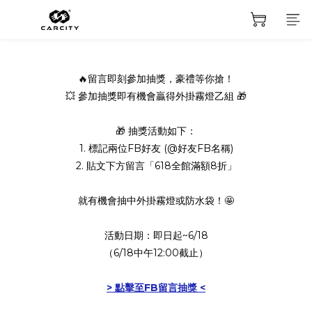
🔥留言即刻參加抽獎，豪禮等你搶！
💥 參加抽獎即有機會贏得外掛霧燈乙組 🎁
🎁 抽獎活動如下：
1. 標記兩位FB好友 (@好友FB名稱)
2. 貼文下方留言「618全館滿額8折」
就有機會抽中外掛霧燈或防水袋！🤩
活動日期：即日起~6/18
（6/18中午12:00截止）
> 點擊至FB留言抽獎 <