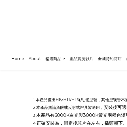
Home
About
精選商品
產品實測影片
全國特約商店
1.本產品僅出H8/H11/H16(共用)型號，其他型號皆
安裝後可適
2.本產品無論魚眼或反射式燈具皆適用，
本產品有6000K白光與3000K黃光兩種色
3.
正確安裝為，固定後芯片在左右，插頭朝下
4.