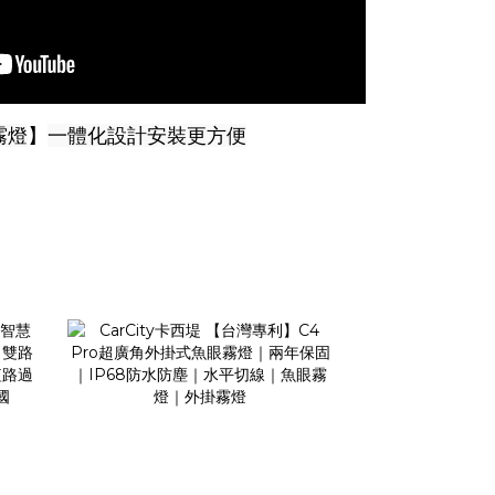
霧燈
】
一體化設計安裝更方便