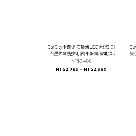
CarCity卡西堤 石墨烯LED大燈3.0|
Ca
石墨烯散熱技術|兩年保固|智能溫
雙
控|4580 車規級芯片
｜1
NT$3,486
NT$2,789 ~ NT$2,980