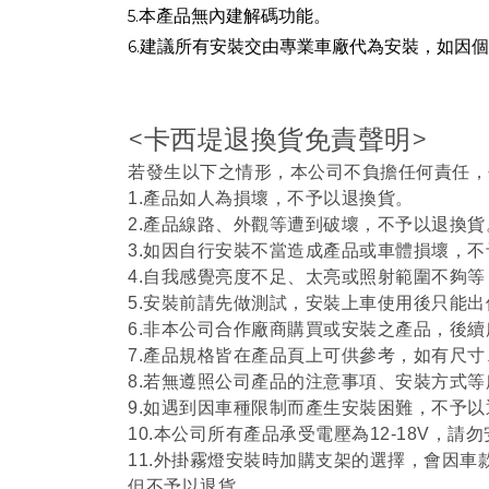
本產品無內建解碼功能。
5.
建議所有安裝交由專業車廠代為安裝，如因個
6.
<卡西堤退換貨免責聲明>
若發生以下之情形，本公司不負擔任何責任，
1.產品如人為損壞，不予以退換貨。
2.產品線路、外觀等遭到破壞，不予以退換貨
3.如因自行安裝不當造成產品或車體損壞，
4.自我感覺亮度不足、太亮或照射範圍不夠
5.安裝前請先做測試，安裝上車使用後只能
6.非本公司合作廠商購買或安裝之產品，後
7.產品規格皆在產品頁上可供參考，如有尺
8.若無遵照公司產品的注意事項、安裝方式
9.如遇到因車種限制而產生安裝困難，不予以
10.本公司所有產品承受電壓為12-18V，
11.外掛霧燈安裝時加購支架的選擇，會因
但不予以退貨。