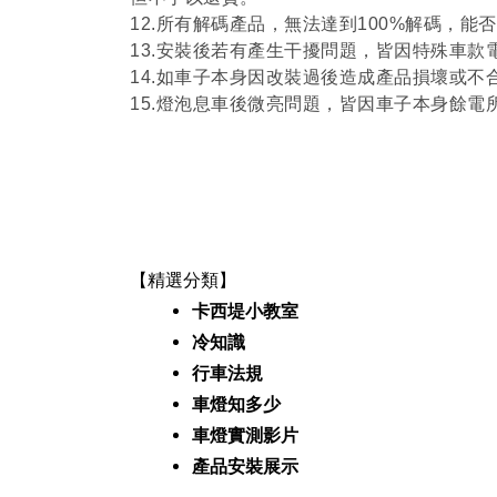
12.所有解碼產品，無法達到100%解碼，
13.安裝後若有產生干擾問題，皆因特殊車
14.如車子本身因改裝過後造成產品損壞或不
15.燈泡息車後微亮問題，皆因車子本身餘電
【精選分類】
卡西堤小教室
冷知識
行車法規
車燈知多少
車燈實測影片
產品安裝
展示