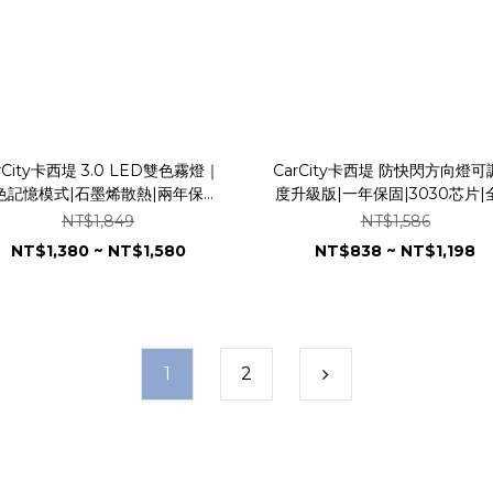
rCity卡西堤 3.0 LED雙色霧燈｜
CarCity卡西堤 防快閃方向燈可
色記憶模式|石墨烯散熱|兩年保固
度升級版|一年保固|3030芯片|
860芯片｜一體化設計｜H8 H11
散熱|解碼防頻閃|風扇加強版|
NT$1,849
NT$1,586
亮度
NT$1,380 ~ NT$1,580
NT$838 ~ NT$1,198
1
2