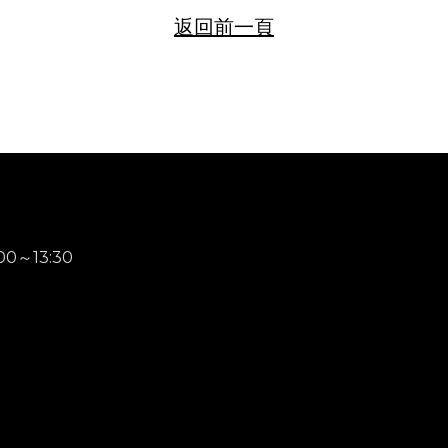
返
回前一頁
00～13:30