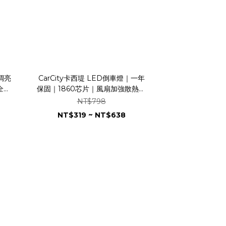
調亮
CarCity卡西堤 LED倒車燈｜一年
全鋁
保固｜1860芯片｜風扇加強散熱｜
可調
爆亮版｜直上型｜T15
NT$798
NT$319 ~ NT$638