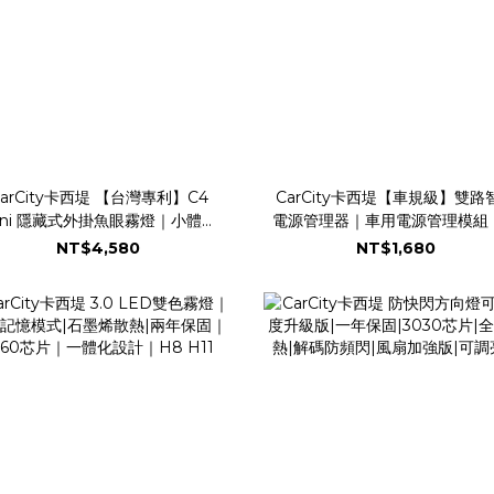
arCity卡西堤 【台灣專利】C4
CarCity卡西堤【車規級】雙路
ini 隱藏式外掛魚眼霧燈｜小體積
電源管理器｜車用電源管理模組
功耗｜專利多角度可調設計｜兩年
路輸出220W｜低電壓保護系統
NT$4,580
NT$1,680
固｜IP68防水防塵｜水平切線｜
路過載即時斷電｜濾波抗浪湧｜
魚眼霧燈｜外掛霧燈
Infineon車規晶片