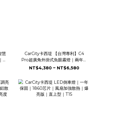
智慧
CarCity卡西堤 【台灣專利】C4
｜雙
Pro超廣角外掛式魚眼霧燈｜兩年保
｜短
固｜IP68防水防塵｜水平切線｜魚
NT$4,380 ~ NT$6,580
德國
眼霧燈｜外掛霧燈