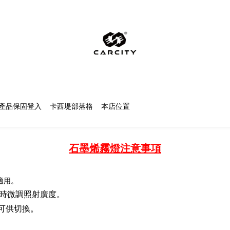
產品保固登入
卡西堤部落格
本店位置
石墨烯霧燈注意事項
不適用。
時微調照射廣度。
溫可供切換。
。