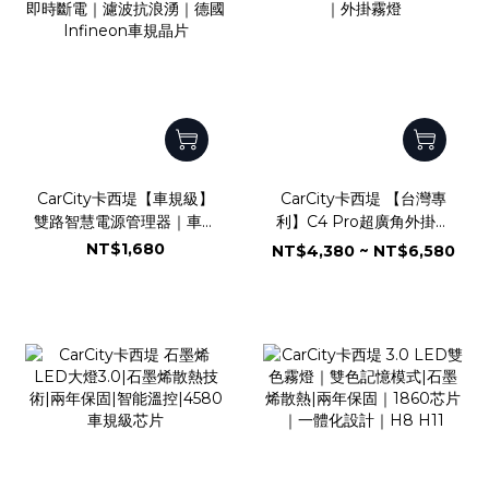
CarCity卡西堤【車規級】
CarCity卡西堤 【台灣專
雙路智慧電源管理器｜車用
利】C4 Pro超廣角外掛式
電源管理模組｜雙路輸出
魚眼霧燈｜兩年保固｜
NT$1,680
NT$4,380 ~ NT$6,580
220W｜低電壓保護系統｜
IP68防水防塵｜水平切線
短路過載即時斷電｜濾波抗
｜魚眼霧燈｜外掛霧燈
浪湧｜德國Infineon車規
晶片