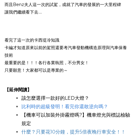
而且Benz夫人這一次的試駕，成就了汽車的發展的一大里程碑
讓我們繼續看下去....
看完了這一次的卡西堤冷知識
卡編才知道原來以前的駕照還要考汽車發動機構造原理與汽車保養
技術
最重要的是！！！各行各業執照，不分男女！
只要願意！大家都可以是專業的～
【延伸閱讀】
該怎麼選擇一款好的LED大燈？
比利時的超級發明！看完你還敢逆向嗎？
【機車可以加裝外掛霧燈嗎?】機車燈光與標誌檢驗
規定
什麼？
只要花10分鐘，提升5倍夜晚行車安全
！！