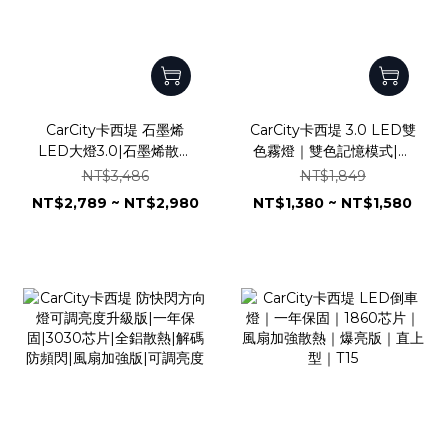
CarCity卡西堤 石墨烯
CarCity卡西堤 3.0 LED雙
LED大燈3.0|石墨烯散熱
色霧燈｜雙色記憶模式|石
技術|兩年保固|智能溫
墨烯散熱|兩年保固｜1860
NT$3,486
NT$1,849
控|4580 車規級芯片
芯片｜一體化設計｜H8
NT$2,789 ~ NT$2,980
NT$1,380 ~ NT$1,580
H11