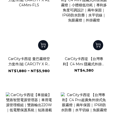
CarCity卡西堤 曼巴霧燈空
CarCity卡西堤 【台灣專
力套件/組 CARCITY X R2
利】C4 Mini 隱藏式外掛魚
C4Mini-FLS
眼霧燈｜小體積低功耗｜專
NT$4,580
NT$1,880 ~ NT$5,980
利多角度可調設計｜兩年保
固｜IP68防水防塵｜水平
切線｜魚眼霧燈｜外掛霧燈