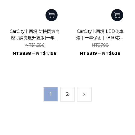
CarCity卡西堤 防快閃方向
CarCity卡西堤 LED倒車
燈可調亮度升級版|一年保
燈｜一年保固｜1860芯片
固|3030芯片|全鋁散熱|解
｜風扇加強散熱｜爆亮版｜
NT$1,586
NT$798
碼防頻閃|風扇加強版|可調
直上型｜T15
NT$838 ~ NT$1,198
NT$319 ~ NT$638
亮度
1
2